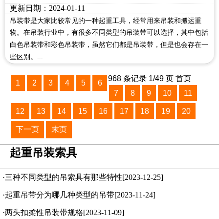
更新日期：2024-01-11
吊装带是大家比较常见的一种起重工具，经常用来吊装和搬运重
物。在吊装行业中，有很多不同类型的吊装带可以选择，其中包括
白色吊装带和彩色吊装带，虽然它们都是吊装带，但是也会存在一
些区别。...
968 条记录 1/49 页 首页
1
2
3
4
5
6
7
8
9
10
11
12
13
14
15
16
17
18
19
20
下一页
末页
起重吊装索具
·三种不同类型的吊索具有那些特性[2023-12-25]
·起重吊带分为哪几种类型的吊带[2023-11-24]
·两头扣柔性吊装带规格[2023-11-09]