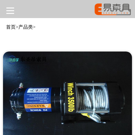
首页
>
产品类
>
运资讯
具
型机械
运工具
具配件
殊定制产品