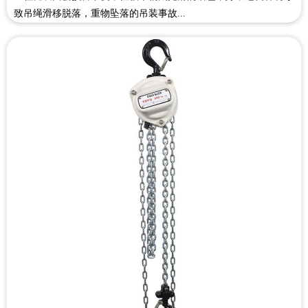
致吊绳滑移脱落，重物坠落的吊装事故...